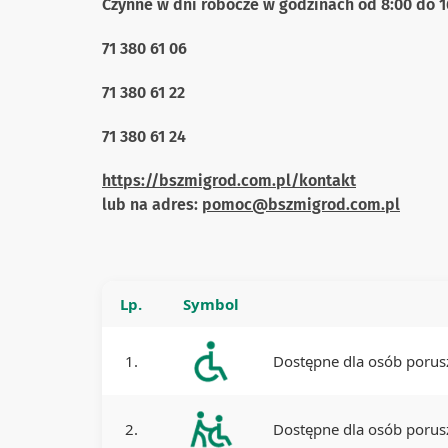
Czynne w dni robocze w godzinach od 8:00 do 1
71 380 61 06
71 380 61 22
71 380 61 24
https://bszmigrod.com.pl/kontakt
lub na adres:
pomoc@bszmigrod.com.pl
Lp.
Symbol
1.
Dostępne dla osób porus
2.
Dostępne dla osób porusz