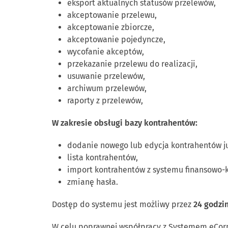
eksport aktualnych statusów przelewów,
akceptowanie przelewu,
akceptowanie zbiorcze,
akceptowanie pojedyncze,
wycofanie akceptów,
przekazanie przelewu do realizacji,
usuwanie przelewów,
archiwum przelewów,
raporty z przelewów,
W zakresie obsługi bazy kontrahentów:
dodanie nowego lub edycja kontrahentów j
lista kontrahentów,
import kontrahentów z systemu finansowo-k
zmianę hasła.
Dostęp do systemu jest możliwy przez
24 godzi
W celu poprawnej współpracy z Systemem eCor