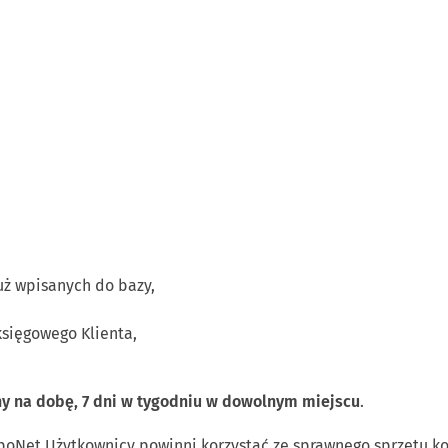
uż wpisanych do bazy,
sięgowego Klienta,
ny na dobę, 7 dni w tygodniu w dowolnym miejscu
.
poNet Użytkownicy powinni korzystać ze sprawnego sprzętu 