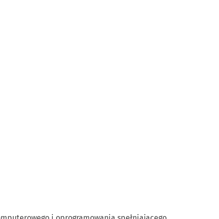
komputerowego i oprogramowania spełniającego