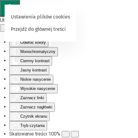
Ustawienia plików cookies
Ułatwienia dostępu
Przejdź do głównej treści
Odwróć kolory
Monochromatyczny
Ciemny kontrast
Jasny kontrast
Niskie nasycenie
Wysokie nasycenie
Zaznacz linki
Zaznacz nagłówki
Czytnik ekranu
Tryb czytania
Skalowanie treści
100
%