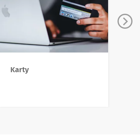
Karty
B
e