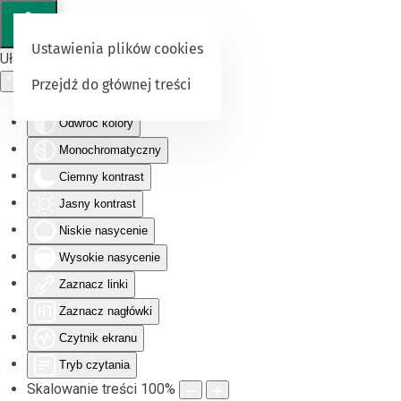
Ustawienia plików cookies
Ułatwienia dostępu
Przejdź do głównej treści
Odwróć kolory
Monochromatyczny
Ciemny kontrast
Jasny kontrast
Niskie nasycenie
Wysokie nasycenie
Zaznacz linki
Zaznacz nagłówki
Czytnik ekranu
Tryb czytania
Skalowanie treści
100
%