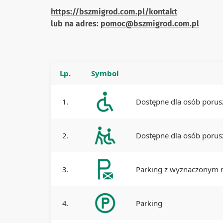
https://bszmigrod.com.pl/kontakt
lub na adres:
pomoc@bszmigrod.com.pl
Lp.
Symbol
1.
Dostępne dla osób porus
2.
Dostępne dla osób porusz
3.
Parking z wyznaczonym m
4.
Parking