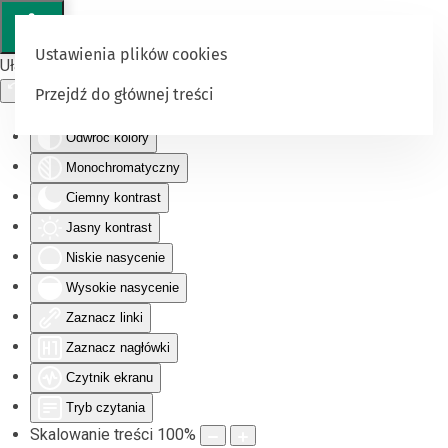
Ustawienia plików cookies
Ułatwienia dostępu
Przejdź do głównej treści
Odwróć kolory
Monochromatyczny
Ciemny kontrast
Jasny kontrast
Niskie nasycenie
Wysokie nasycenie
Zaznacz linki
Zaznacz nagłówki
Czytnik ekranu
Tryb czytania
Skalowanie treści
100
%