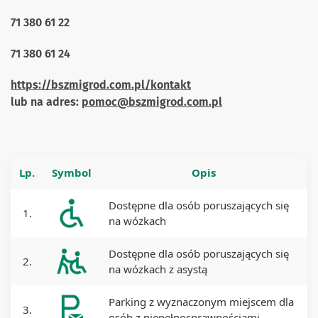
71 380 61 22
71 380 61 24
https://bszmigrod.com.pl/kontakt
lub na adres:
pomoc@bszmigrod.com.pl
Lp.
Symbol
Opis
Dostępne dla osób poruszających się
1.
na wózkach
Dostępne dla osób poruszających się
2.
na wózkach z asystą
Parking z wyznaczonym miejscem dla
3.
osób z niepełnosprawnościami