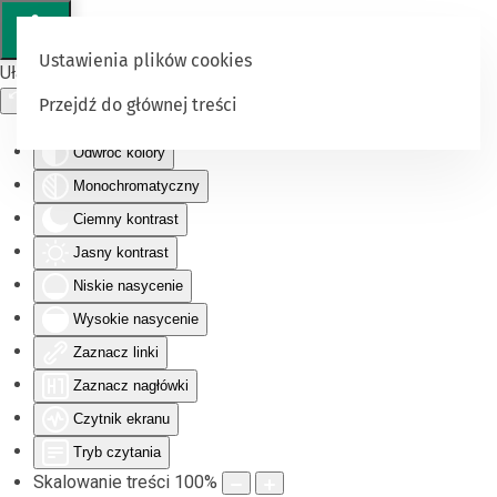
Ustawienia plików cookies
Ułatwienia dostępu
Przejdź do głównej treści
Odwróć kolory
Monochromatyczny
Ciemny kontrast
Jasny kontrast
Niskie nasycenie
Wysokie nasycenie
Zaznacz linki
Zaznacz nagłówki
Czytnik ekranu
Tryb czytania
Skalowanie treści
100
%