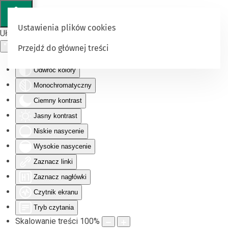
Ustawienia plików cookies
Ułatwienia dostępu
Przejdź do głównej treści
Odwróć kolory
Monochromatyczny
Ciemny kontrast
Jasny kontrast
Niskie nasycenie
Wysokie nasycenie
Zaznacz linki
Zaznacz nagłówki
Czytnik ekranu
Tryb czytania
Skalowanie treści
100
%