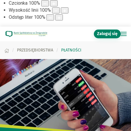
Czcionka
100
%
Wysokość linii
100
%
Odstęp liter
100
%
Zaloguj się
PRZEDSIĘBIORSTWA
PŁATNOŚCI