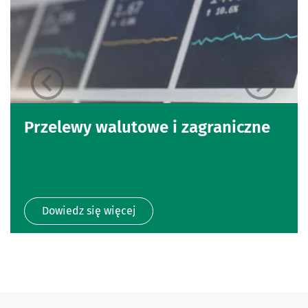
Przelewy walutowe i zagraniczne
Dowiedz się więcej