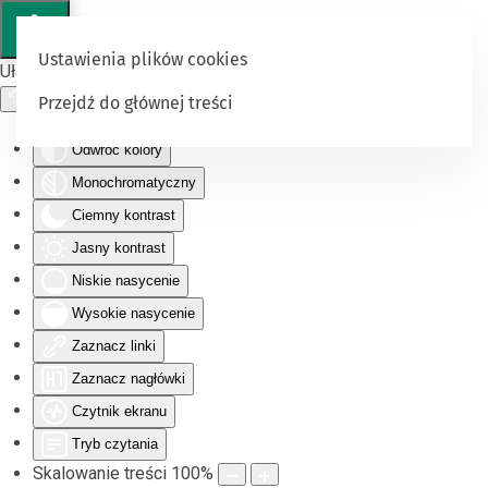
Ustawienia plików cookies
Ułatwienia dostępu
Przejdź do głównej treści
Odwróć kolory
Monochromatyczny
Ciemny kontrast
Jasny kontrast
Niskie nasycenie
Wysokie nasycenie
Zaznacz linki
Zaznacz nagłówki
Czytnik ekranu
Tryb czytania
Skalowanie treści
100
%