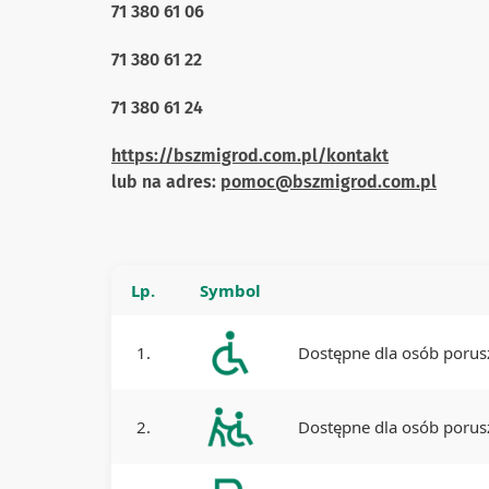
71 380 61 06
71 380 61 22
71 380 61 24
https://bszmigrod.com.pl/kontakt
lub na adres:
pomoc@bszmigrod.com.pl
Lp.
Symbol
1.
Dostępne dla osób porus
2.
Dostępne dla osób porusz