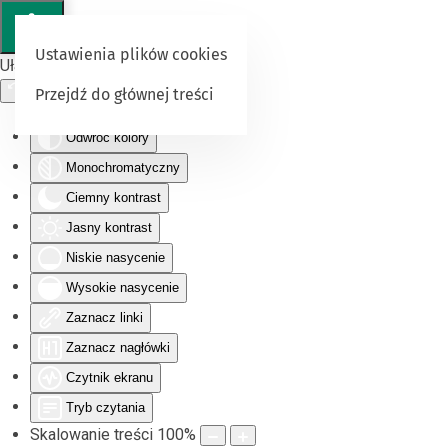
Ustawienia plików cookies
Ułatwienia dostępu
Przejdź do głównej treści
Odwróć kolory
Monochromatyczny
Ciemny kontrast
Jasny kontrast
Niskie nasycenie
Wysokie nasycenie
Zaznacz linki
Zaznacz nagłówki
Czytnik ekranu
Tryb czytania
Skalowanie treści
100
%