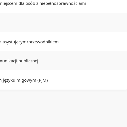
iejscem dla osób z niepełnosprawnościami
em asystującym/przewodnikiem
unikacji publicznej
im języku migowym (PJM)