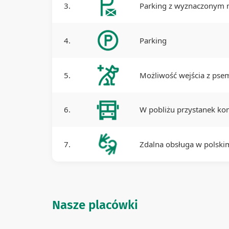
3.
Parking z wyznaczonym m
4.
Parking
5.
Możliwość wejścia z ps
6.
W pobliżu przystanek kom
7.
Zdalna obsługa w polsk
Nasze placówki