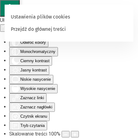
Ustawienia plików cookies
Ułatwienia dostępu
Przejdź do głównej treści
Odwróć kolory
Monochromatyczny
Ciemny kontrast
Jasny kontrast
Niskie nasycenie
Wysokie nasycenie
Zaznacz linki
Zaznacz nagłówki
Czytnik ekranu
Tryb czytania
Skalowanie treści
100
%