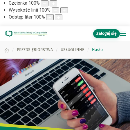
Czcionka
100
%
Wysokość linii
100
%
Odstęp liter
100
%
Zaloguj się
PRZEDSIĘBIORSTWA
USŁUGI INNE
Hasło