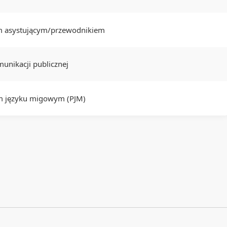
em asystującym/przewodnikiem
unikacji publicznej
im języku migowym (PJM)