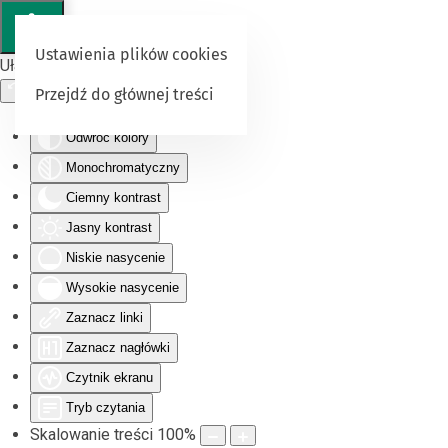
Ustawienia plików cookies
Ułatwienia dostępu
Przejdź do głównej treści
Odwróć kolory
Monochromatyczny
Ciemny kontrast
Jasny kontrast
Niskie nasycenie
Wysokie nasycenie
Zaznacz linki
Zaznacz nagłówki
Czytnik ekranu
Tryb czytania
Skalowanie treści
100
%