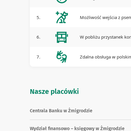
5.
Możliwość wejścia z ps
6.
W pobliżu przystanek kom
7.
Zdalna obsługa w polsk
Nasze placówki
Centrala Banku w Żmigrodzie
Wydział finansowo – księgowy w Żmigrodzie