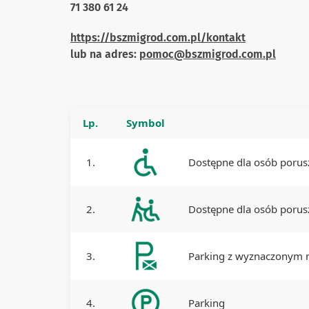
71 380 61 24
https://bszmigrod.com.pl/kontakt
lub na adres:
pomoc@bszmigrod.com.pl
Lp.
Symbol
1.
Dostępne dla osób porus
2.
Dostępne dla osób porusz
3.
Parking z wyznaczonym m
4.
Parking