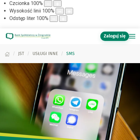
Czcionka
100
%
Wysokość linii
100
%
Odstęp liter
100
%
Zaloguj się
JST
USŁUGI INNE
SMS